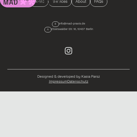
Home
Services
About
FAQs
info@mad-praxis.de
E
Eberswalder Str. 16, 10437 Berlin
A
Designed & developed by Kasia Parsz
Impressum
Datenschutz